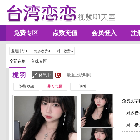
免费专区
点数充值
会员登入
注
业绩排行
一对多收费
一对一收费
全部在線
台妹专区
梔羽
休息中
最近上线时间 :
免費視訊
进入包厢
送礼
免费文字聊
一对多视
一对一视