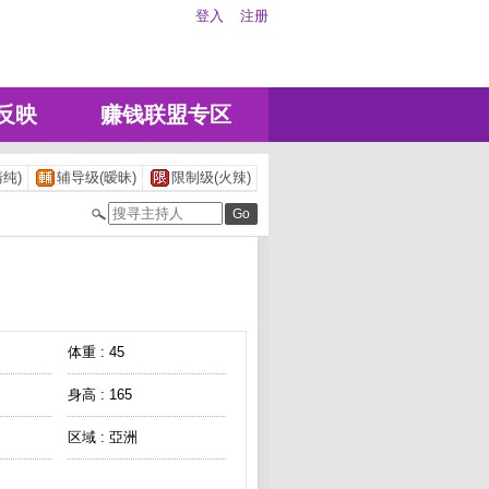
登入
注册
反映
赚钱联盟专区
纯)
辅导级(暧昧)
限制级(火辣)
体重 : 45
身高 : 165
区域 : 亞洲