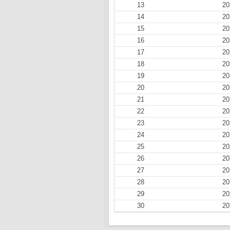
13
20
14
20
15
20
16
20
17
20
18
20
19
20
20
20
21
20
22
20
23
20
24
20
25
20
26
20
27
20
28
20
29
20
30
20