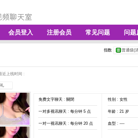
会员登入
注册会员
常见问题
问题
指数
普通级(清
最近上线时间 :
礼
免费文字聊天 :
關閉
性别 : 女性
一对多视讯聊天 :
每分钟 5 点
年龄 : 21 岁
一对一视讯聊天 :
每分钟 20 点
血型 : ----