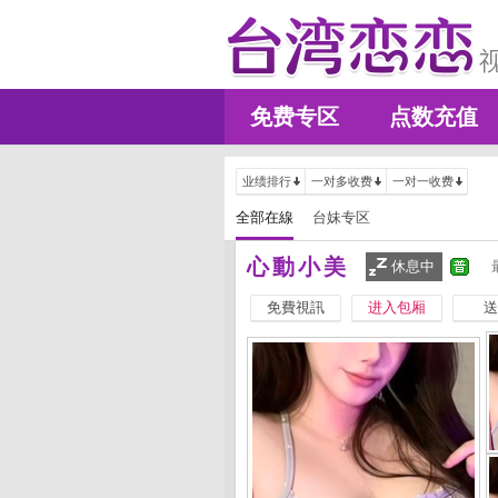
免费专区
点数充值
业绩排行
一对多收费
一对一收费
全部在線
台妹专区
心動小美
休息中
免費視訊
进入包厢
送